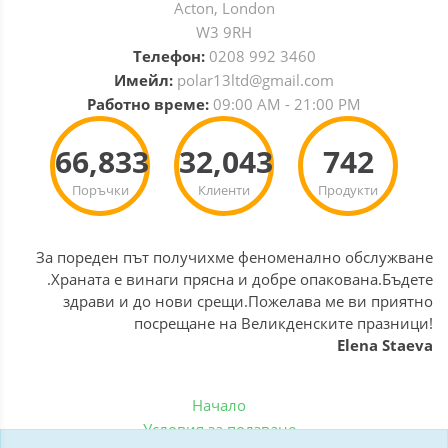
Acton, London
W3 9RH
Телефон:
0208 992 3460
Имейл:
polar13ltd@gmail.com
Работно време:
09:00 AM - 21:00 PM
66,833
32,043
742
Поръчки
Клиенти
Продукти
За пореден път получихме феноменално обслужване
.Храната е винаги прясна и добре опакована.Бъдете
здрави и до нови срещи.Пожелава ме ви приятно
посрещане на Великденските празници!
Elena Staeva
Начало
Условия за ползване