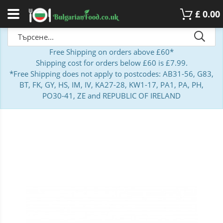
£
0.00
Free Shipping on orders above £60*
Shipping cost for orders below £60 is £7.99.
*Free Shipping does not apply to postcodes: AB31-56, G83,
BT, FK, GY, HS, IM, IV, KA27-28, KW1-17, PA1, PA, PH,
PO30-41, ZE and REPUBLIC OF IRELAND