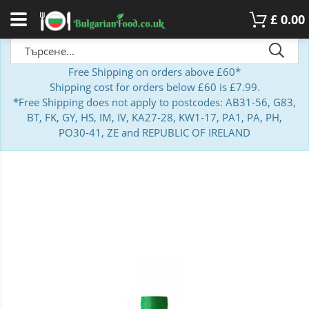
£
0.00
Free Shipping on orders above £60*
Shipping cost for orders below £60 is £7.99.
*Free Shipping does not apply to postcodes: AB31-56, G83,
BT, FK, GY, HS, IM, IV, KA27-28, KW1-17, PA1, PA, PH,
PO30-41, ZE and REPUBLIC OF IRELAND