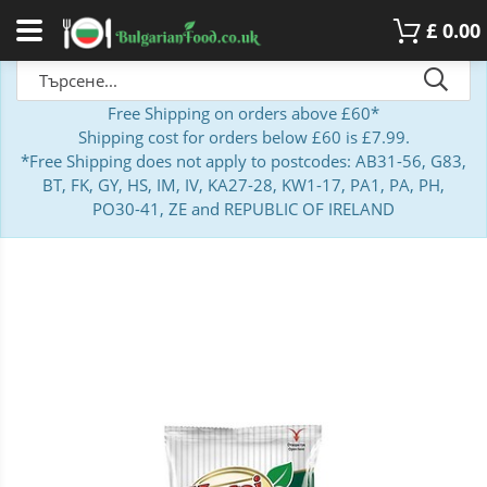
£
0.00
Free Shipping on orders above £60*
Shipping cost for orders below £60 is £7.99.
*Free Shipping does not apply to postcodes: AB31-56, G83,
BT, FK, GY, HS, IM, IV, KA27-28, KW1-17, PA1, PA, PH,
PO30-41, ZE and REPUBLIC OF IRELAND