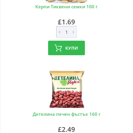
Керпи Тиквени семки 100 г
£1.69
КУПИ
Детелина печен фъстък 160 г
£2.49