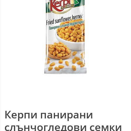
Керпи панирани
слънчогледови семки