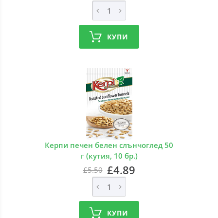
КУПИ
Керпи печен белен слънчоглед 50
г (кутия, 10 бр.)
£4.89
£5.50
КУПИ