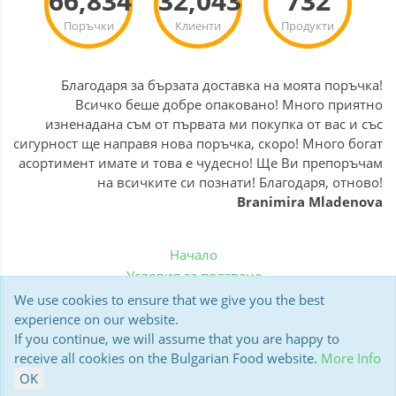
66,834
32,043
732
Поръчки
Клиенти
Продукти
Благодаря за бързата доставка на моята поръчка!
Всичко беше добре опаковано! Много приятно
изненадана съм от първата ми покупка от вас и със
сигурност ще направя нова поръчка, скоро! Много богат
асортимент имате и това е чудесно! Ще Ви препоръчам
на всичките си познати! Благодаря, отново!
Branimira Mladenova
Начало
Условия за ползване
Политика за бисквитки
We use cookies to ensure that we give you the best
Доставка
experience on our website.
If you continue, we will assume that you are happy to
Мнения на клиенти
receive all cookies on the Bulgarian Food website.
More Info
Polar13 BulgarianFood.co.uk © 2006-2026
OK