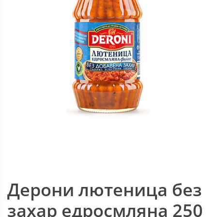
Дерони лютеница без
захар едросмляна 250