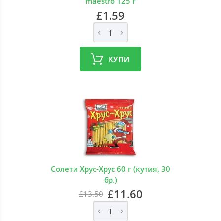
maestro 125 г
£1.59
КУПИ
Солети Хрус-Хрус 60 г (кутия, 30
бр.)
£11.60
£13.50