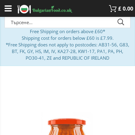
£
0.00
Free Shipping on orders above £60*
Shipping cost for orders below £60 is £7.99.
*Free Shipping does not apply to postcodes: AB31-56, G83,
BT, FK, GY, HS, IM, IV, KA27-28, KW1-17, PA1, PA, PH,
PO30-41, ZE and REPUBLIC OF IRELAND