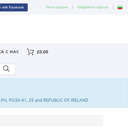
Регистрация
|
Забравена парола
|
КА С НАС
£
0.00
PA, PH, PO30-41, ZE and REPUBLIC OF IRELAND