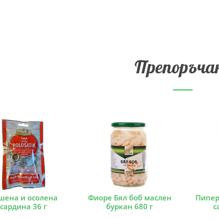
Препоръча
шена и осолена
Фиоре Бял боб маслен
Пипер
сардина 36 г
буркан 680 г
с