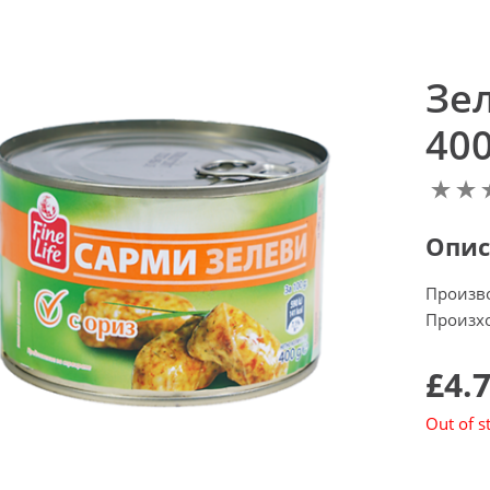
Зе
400
Опис
Произв
Произхо
£4.
Out of s