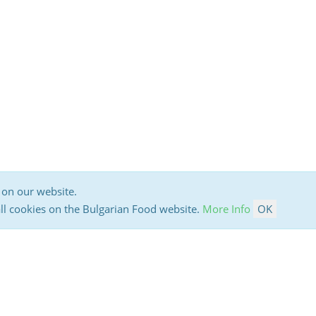
 on our website.
all cookies on the Bulgarian Food website.
More Info
OK