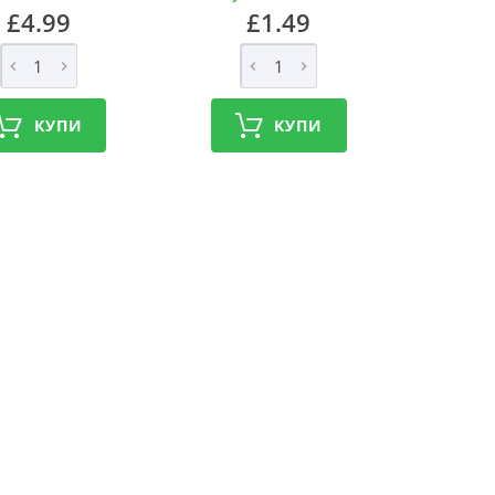
£4.99
£1.49
КУПИ
КУПИ