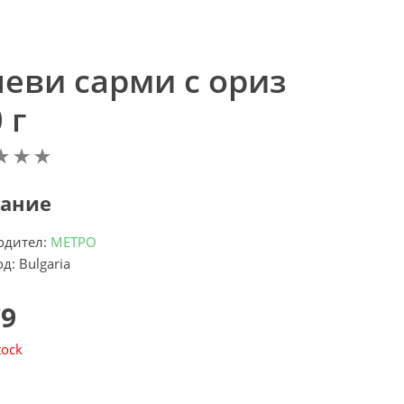
леви сарми с ориз
 г
ание
одител:
МЕТРО
д: Bulgaria
79
tock