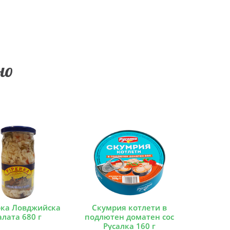
но
ка Ловджийска
Скумрия котлети в
алата 680 г
подлютен доматен сос
Русалка 160 г