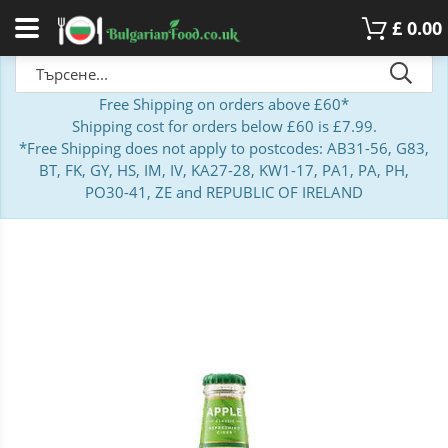
£
0.00
Free Shipping on orders above £60*
Shipping cost for orders below £60 is £7.99.
*Free Shipping does not apply to postcodes: AB31-56, G83,
BT, FK, GY, HS, IM, IV, KA27-28, KW1-17, PA1, PA, PH,
PO30-41, ZE and REPUBLIC OF IRELAND