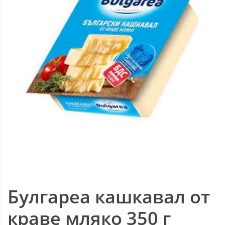
Булгареа кашкавал от
краве мляко 350 г