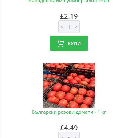
Народен Кайма универсална 250 г
£2.19
КУПИ
Български розови домати - 1 кг
£4.49