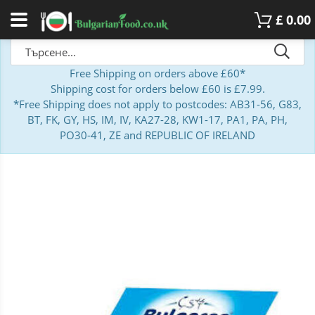
£
0.00
Free Shipping on orders above £60*
Shipping cost for orders below £60 is £7.99.
*Free Shipping does not apply to postcodes: AB31-56, G83,
BT, FK, GY, HS, IM, IV, KA27-28, KW1-17, PA1, PA, PH,
PO30-41, ZE and REPUBLIC OF IRELAND