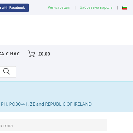
Регистрация
|
Забравена парола
|
КА С НАС
£
0.00
PA, PH, PO30-41, ZE and REPUBLIC OF IRELAND
а гола