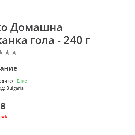
ко Домашна
анка гола - 240 г
ание
одител:
Елко
д: Bulgaria
88
tock