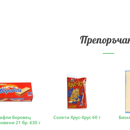
Препоръча
афли Боровец
Солети Хрус-Хрус 60 г
Биос
овени 21 бр. 630 г