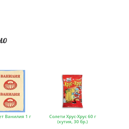
но
ет Ванилия 1 г
Солети Хрус-Хрус 60 г
(кутия, 30 бр.)