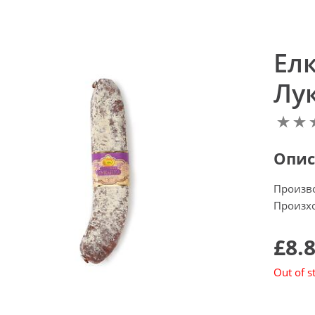
Ел
Лук
Опис
Произв
Произхо
£8.
Out of s