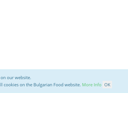
 on our website.
all cookies on the Bulgarian Food website.
More Info
OK