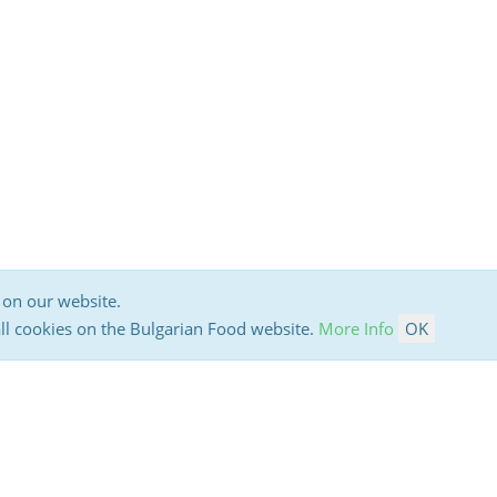
 on our website.
all cookies on the Bulgarian Food website.
More Info
OK