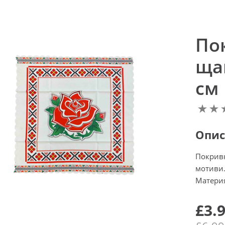
По
ща
см
Опис
Покривк
мотиви
Материя
£3.