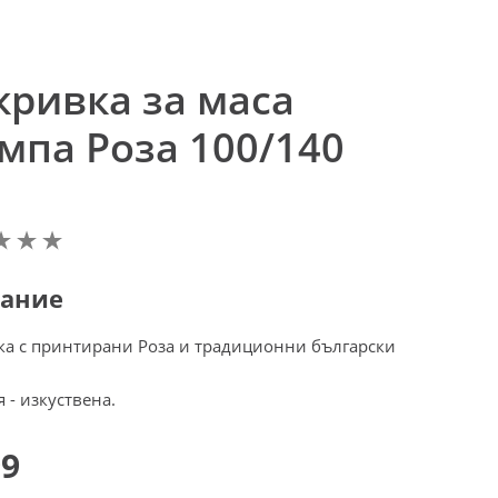
кривка за маса
мпа Розa 100/140
ание
а с принтирани Роза и традиционни български
.
 - изкуствена.
99