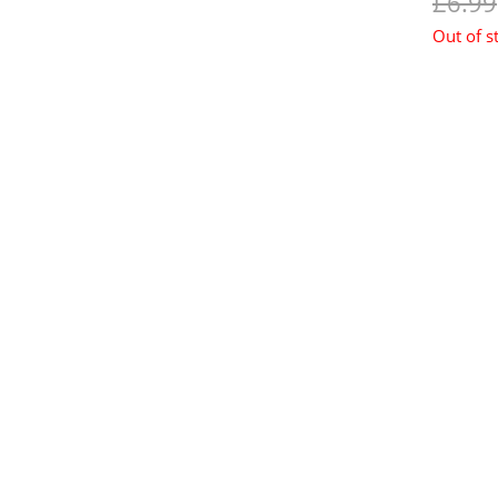
£6.99
Out of s