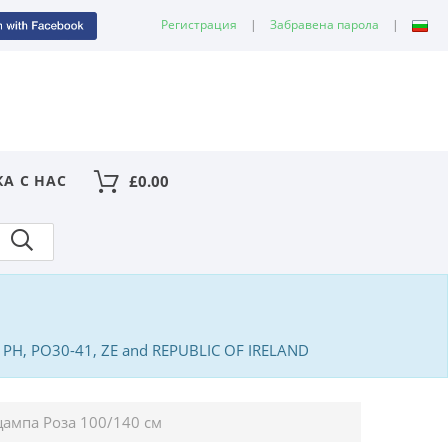
Регистрация
|
Забравена парола
|
КА С НАС
£
0.00
PA, PH, PO30-41, ZE and REPUBLIC OF IRELAND
щампа Розa 100/140 см