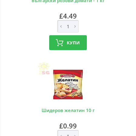
Български розови домати - 1 кг
£4.49
КУПИ
Шидеров желатин 10 г
£0.99