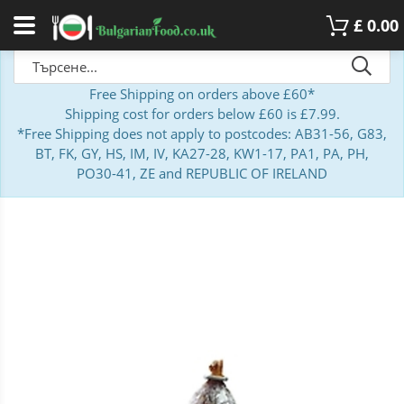
£
0.00
Free Shipping on orders above £60*
Shipping cost for orders below £60 is £7.99.
*Free Shipping does not apply to postcodes: AB31-56, G83,
BT, FK, GY, HS, IM, IV, KA27-28, KW1-17, PA1, PA, PH,
PO30-41, ZE and REPUBLIC OF IRELAND