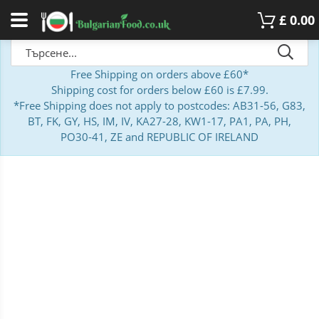
£
0.00
Free Shipping on orders above £60*
Shipping cost for orders below £60 is £7.99.
*Free Shipping does not apply to postcodes: AB31-56, G83,
BT, FK, GY, HS, IM, IV, KA27-28, KW1-17, PA1, PA, PH,
PO30-41, ZE and REPUBLIC OF IRELAND