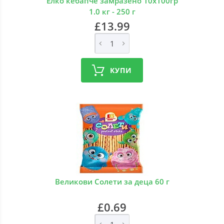
Елко кебапче замразено 10х100гр
1.0 кг - 250 г
£13.99
КУПИ
Великови Солети за деца 60 г
£0.69