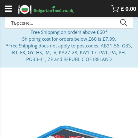
£
0.00
Free Shipping on orders above £60*
Shipping cost for orders below £60 is £7.99.
*Free Shipping does not apply to postcodes: AB31-56, G83,
BT, FK, GY, HS, IM, IV, KA27-28, KW1-17, PA1, PA, PH,
PO30-41, ZE and REPUBLIC OF IRELAND