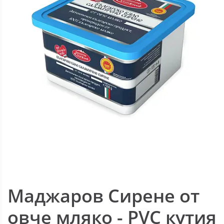
Маджаров Сирене от
овче мляко - PVC кутия