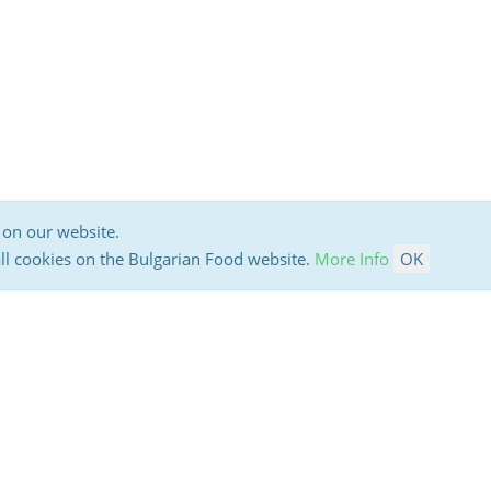
 on our website.
all cookies on the Bulgarian Food website.
More Info
OK