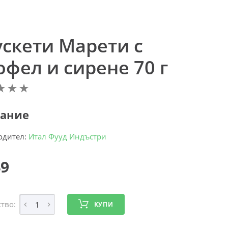
ускети Марети с
фел и сирене 70 г
ание
одител:
Итал Фууд Индъстри
49
тво:
КУПИ