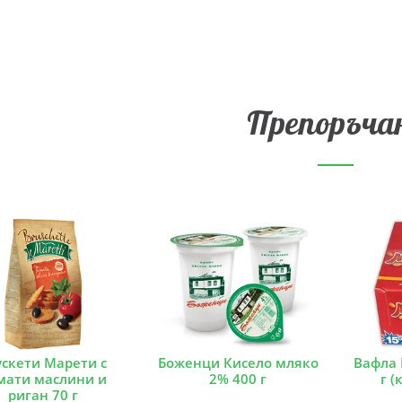
Препоръча
ускети Марети с
Боженци Кисело мляко
Вафла 
мати маслини и
2% 400 г
г (
риган 70 г