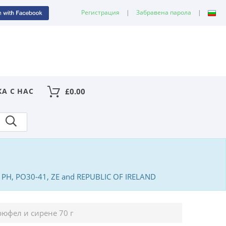
Регистрация
|
Забравена парола
|
КА С НАС
£
0.00
PA, PH, PO30-41, ZE and REPUBLIC OF IRELAND
рюфел и сирене 70 г