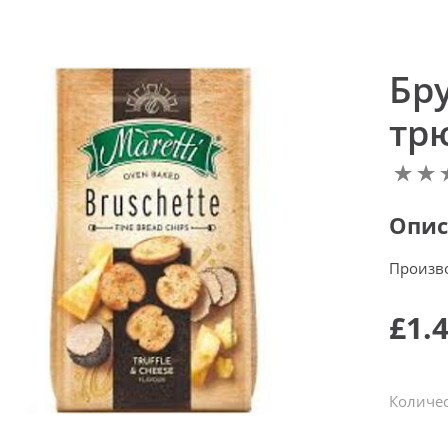
Бр
трю
Опис
Произв
£1.
Количес