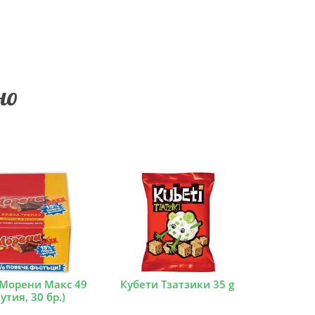
но
Морени Макс 49
Кубети Тзатзики 35 g
кутия, 30 бр.)