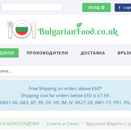
:
ВХОД
ДУКТИ
ПРОИЗВОДИТЕЛИ
ДОСТАВКА
ВРЪЗ
Free Shipping on orders above £60*
Shipping cost for orders below £60 is £7.99.
: AB31-56, G83, BT, FK, GY, HS, IM, IV, KA27-28, KW1-17, PA1, 
И И ШОКОЛАДОВИ
Солети и Снакс
Брускети Марети с т