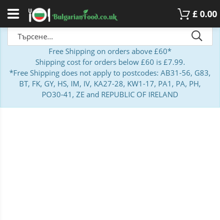
£
0.00
Free Shipping on orders above £60*
Shipping cost for orders below £60 is £7.99.
*Free Shipping does not apply to postcodes: AB31-56, G83,
BT, FK, GY, HS, IM, IV, KA27-28, KW1-17, PA1, PA, PH,
PO30-41, ZE and REPUBLIC OF IRELAND