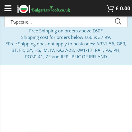
£
0.00
Free Shipping on orders above £60*
Shipping cost for orders below £60 is £7.99.
*Free Shipping does not apply to postcodes: AB31-56, G83,
BT, FK, GY, HS, IM, IV, KA27-28, KW1-17, PA1, PA, PH,
PO30-41, ZE and REPUBLIC OF IRELAND