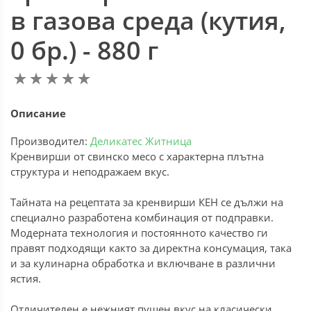
в газова среда (кутия,
0 бр.) - 880 г
Описание
Производител:
Деликатес Житница
Кренвирши от свинско месо с характерна плътна
структура и неподражаем вкус.
Тайната на рецептата за кренвирши КЕН се дължи на
специално разработена комбинация от подправки.
Модерната технология и постоянното качество ги
правят подходящи както за директна консумация, така
и за кулинарна обработка и включване в различни
ястия.
Отличителен е нежният пушен вкус на класически