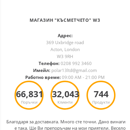
МАГАЗИН "КЪСМЕТЧЕТО" W3
Адрес:
369 Uxbridge road
Acton, London
W3 9RH
Телефон:
0208 992 3460
Имейл:
polar13ltd@gmail.com
Работно време:
09:00 AM - 21:00 PM
66,831
32,043
744
Поръчки
Клиенти
Продукти
Благодаря за доставката. Много сте точни. Дано винаги
е така. Ще Ви препоръчам на мои приятели. Весело