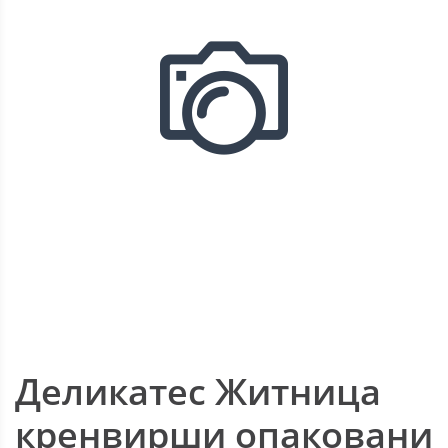
Деликатес Житница
кренвирши опаковани