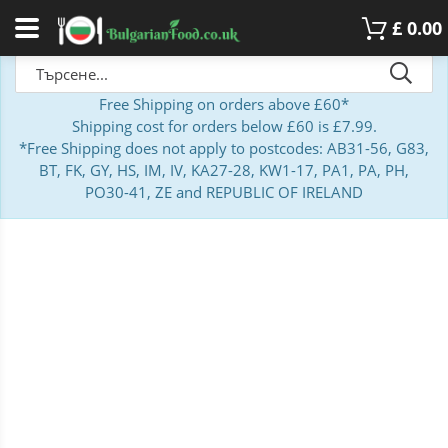
£
0.00
Free Shipping on orders above £60*
Shipping cost for orders below £60 is £7.99.
*Free Shipping does not apply to postcodes: AB31-56, G83,
BT, FK, GY, HS, IM, IV, KA27-28, KW1-17, PA1, PA, PH,
PO30-41, ZE and REPUBLIC OF IRELAND