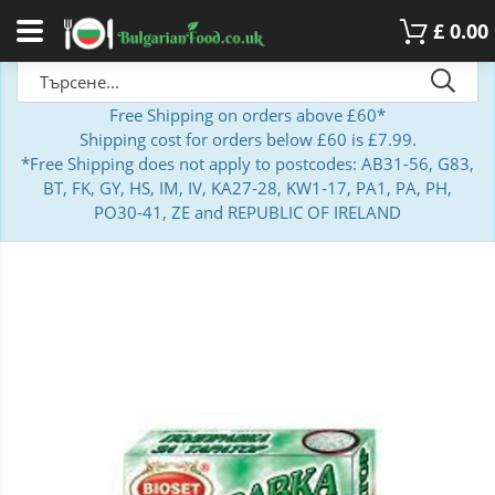
£
0.00
Free Shipping on orders above £60*
Shipping cost for orders below £60 is £7.99.
*Free Shipping does not apply to postcodes: AB31-56, G83,
BT, FK, GY, HS, IM, IV, KA27-28, KW1-17, PA1, PA, PH,
PO30-41, ZE and REPUBLIC OF IRELAND