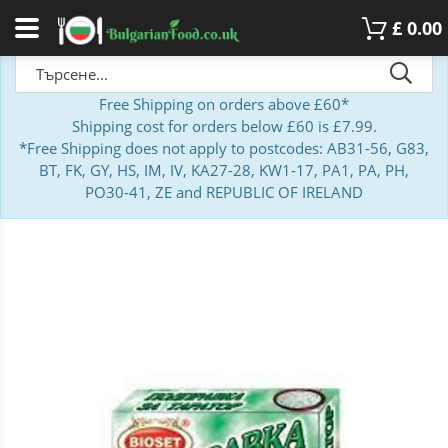
£
0.00
Free Shipping on orders above £60*
Shipping cost for orders below £60 is £7.99.
*Free Shipping does not apply to postcodes: AB31-56, G83,
BT, FK, GY, HS, IM, IV, KA27-28, KW1-17, PA1, PA, PH,
PO30-41, ZE and REPUBLIC OF IRELAND