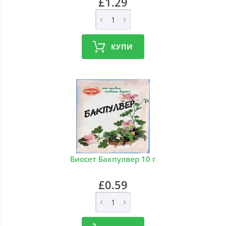
£1.29
КУПИ
Биосет Бакпулвер 10 г
£0.59