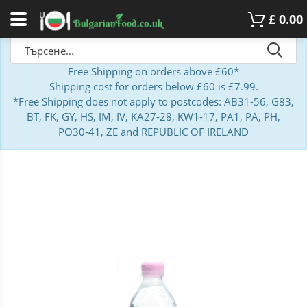
£
0.00
Free Shipping on orders above £60*
Shipping cost for orders below £60 is £7.99.
*Free Shipping does not apply to postcodes: AB31-56, G83,
BT, FK, GY, HS, IM, IV, KA27-28, KW1-17, PA1, PA, PH,
PO30-41, ZE and REPUBLIC OF IRELAND