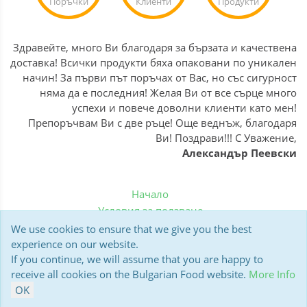
Поръчки
Клиенти
Продукти
Здравейте, много Ви благодаря за бързата и качествена
доставка! Всички продукти бяха опаковани по уникален
начин! За първи път поръчах от Вас, но със сигурност
няма да е последния! Желая Ви от все сърце много
успехи и повече доволни клиенти като мен!
Препоръчвам Ви с две ръце! Още веднъж, благодаря
Ви! Поздрави!!! С Уважение,
Александър Пеевски
Начало
Условия за ползване
Политика за бисквитки
We use cookies to ensure that we give you the best
Доставка
experience on our website.
If you continue, we will assume that you are happy to
Мнения на клиенти
receive all cookies on the Bulgarian Food website.
More Info
Polar13 BulgarianFood.co.uk © 2006-2026
OK