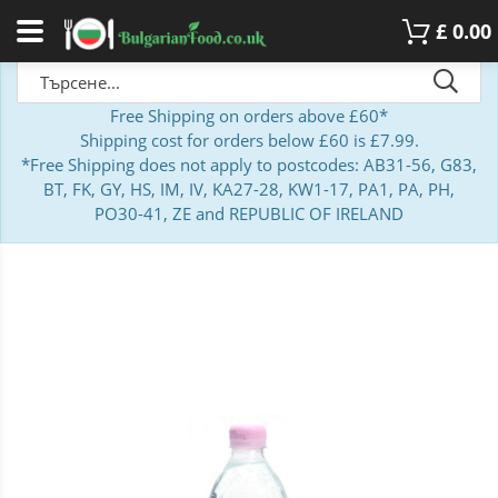
£
0.00
Free Shipping on orders above £60*
Shipping cost for orders below £60 is £7.99.
*Free Shipping does not apply to postcodes: AB31-56, G83,
BT, FK, GY, HS, IM, IV, KA27-28, KW1-17, PA1, PA, PH,
PO30-41, ZE and REPUBLIC OF IRELAND