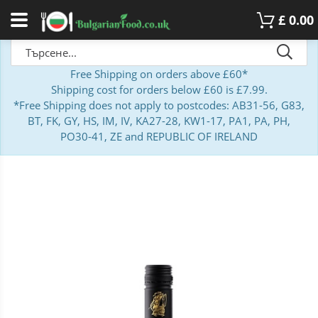
£
0.00
Free Shipping on orders above £60*
Shipping cost for orders below £60 is £7.99.
*Free Shipping does not apply to postcodes: AB31-56, G83,
BT, FK, GY, HS, IM, IV, KA27-28, KW1-17, PA1, PA, PH,
PO30-41, ZE and REPUBLIC OF IRELAND