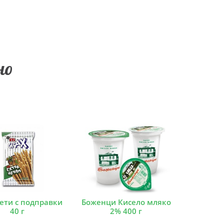
но
лети с подправки
Боженци Кисело мляко
40 г
2% 400 г