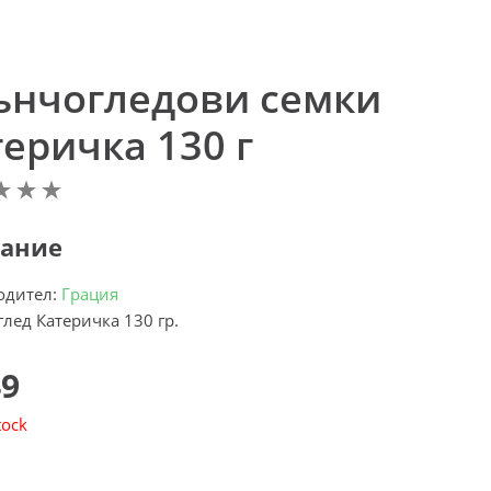
ънчогледови семки
еричка 130 г
ание
одител:
Грация
лед Катеричка 130 гр.
49
tock