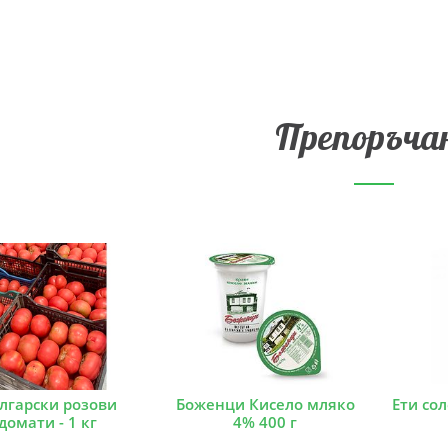
Препоръча
лгарски розови
Боженци Кисело мляко
Ети со
домати - 1 кг
4% 400 г