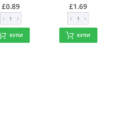
£0.89
£1.69
КУПИ
КУПИ