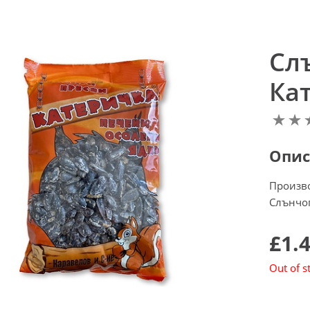
Сл
Кат
Опис
Произв
Слънчог
£1.
Out of s