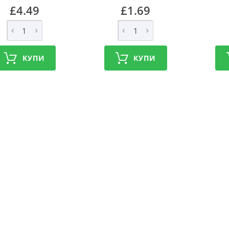
£4.49
£1.69
КУПИ
КУПИ