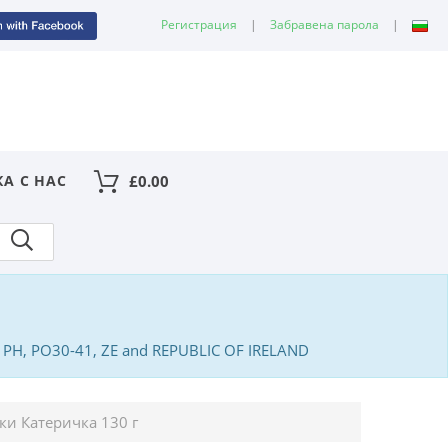
Регистрация
|
Забравена парола
|
КА С НАС
£
0.00
PA, PH, PO30-41, ZE and REPUBLIC OF IRELAND
и Катеричка 130 г