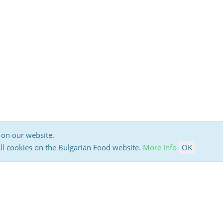
 on our website.
all cookies on the Bulgarian Food website.
More Info
OK