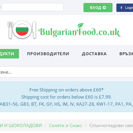
:
ВХОД
ДУКТИ
ПРОИЗВОДИТЕЛИ
ДОСТАВКА
ВРЪЗ
Free Shipping on orders above £60*
Shipping cost for orders below £60 is £7.99.
: AB31-56, G83, BT, FK, GY, HS, IM, IV, KA27-28, KW1-17, PA1, 
НИ И ШОКОЛАДОВИ
Солети и Снакс
Слънчогледови семк