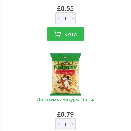
£0.55
КУПИ
Лото снакс натурал 45 гр.
£0.79