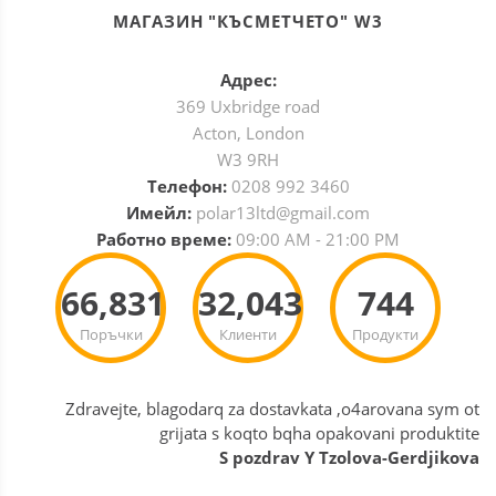
МАГАЗИН "КЪСМЕТЧЕТО" W3
Адрес:
369 Uxbridge road
Acton, London
W3 9RH
Телефон:
0208 992 3460
Имейл:
polar13ltd@gmail.com
Работно време:
09:00 AM - 21:00 PM
66,831
32,043
744
Поръчки
Клиенти
Продукти
Zdravejte, blagodarq za dostavkata ,o4arovana sym ot
grijata s koqto bqha opakovani produktite
S pozdrav Y Tzolova-Gerdjikova