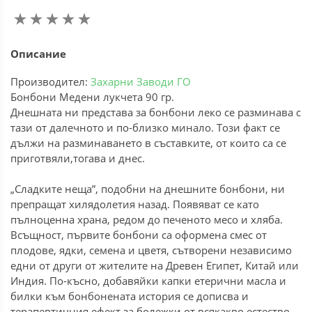
Описание
Производител:
Захарни Заводи ГО
Бонбони Медени лукчета 90 гр.
Днешната ни представа за бонбони леко се разминава с
тази от далечното и по-близко минало. Този факт се
дължи на разминаването в съставките, от които са се
приготвяли,тогава и днес.
„Сладките неща”, подобни на днешните бонбони, ни
препращат хилядолетия назад. Появяват се като
пълноценна храна, редом до печеното месо и хляба.
Всъщност, първите бонбони са оформена смес от
плодове, ядки, семена и цветя, сътворени независимо
едни от други от жителите на Древен Египет, Китай или
Индия. По-късно, добавяйки капки етерични масла и
билки към бонбонената история се дописва и
терапевтичния ефект за болежки от всякакво естество.