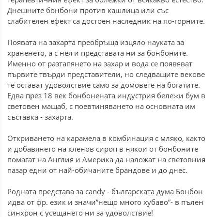
Днешните бонбони против кашлица или със
слабителен ефект са достоен наследник на по-горните.
Появата на захарта преобръща изцяло науката за
храненето, а с нея и представата ни за бонбоните.
Именно от разтапянето на захар и вода се появяват
първите твърди представители, но следващите векове
те остават удоволствие само за домовете на богатите.
Едва през 18 век бонбонената индустрия бележи бум в
световен мащаб, с поевтиняването на основната им
съставка - захарта.
Откриването на карамела в комбинация с мляко, както
и добавянето на кленов сироп в някои от бонбоните
помагат на Англия и Америка да наложат на световния
пазар едни от най-обичаните брандове и до днес.
Родната представа за candy - българската дума Бонбон
идва от фр. език и значи”нещо много хубаво”- в пълен
синхрон с усещането ни за удоволствие!