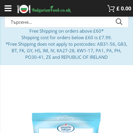
£
0.00
Free Shipping on orders above £60*
Shipping cost for orders below £60 is £7.99.
*Free Shipping does not apply to postcodes: AB31-56, G83,
BT, FK, GY, HS, IM, IV, KA27-28, KW1-17, PA1, PA, PH,
PO30-41, ZE and REPUBLIC OF IRELAND