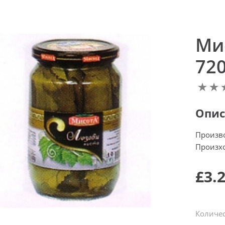
Ми
720
Опис
Произв
Произхо
£3.
Количес