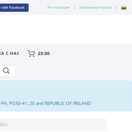
Регистрация
|
Забравена парола
|
КА С НАС
£
0.00
PA, PH, PO30-41, ZE and REPUBLIC OF IRELAND
20 г