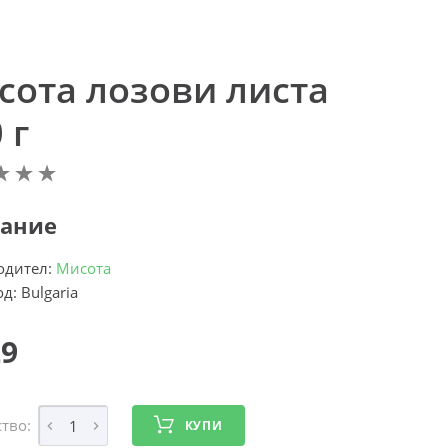
сота лозови листа
 г
ание
одител:
Мисота
д: Bulgaria
29
тво:
КУПИ