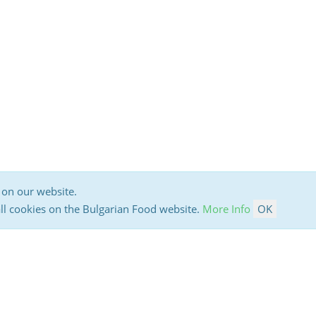
 on our website.
all cookies on the Bulgarian Food website.
More Info
OK