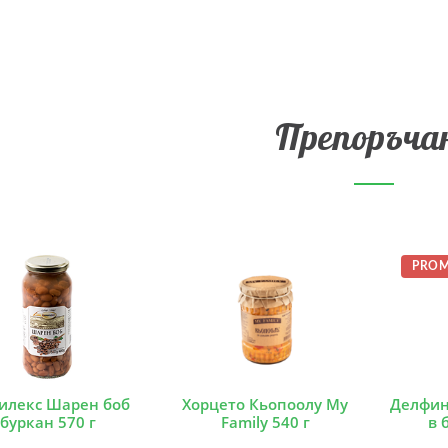
Препоръча
PRO
илекс Шарен боб
Хорцето Кьопоолу My
Делфин
буркан 570 г
Family 540 г
в 