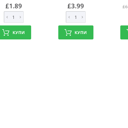
£1.89
£3.99
£6
КУПИ
КУПИ