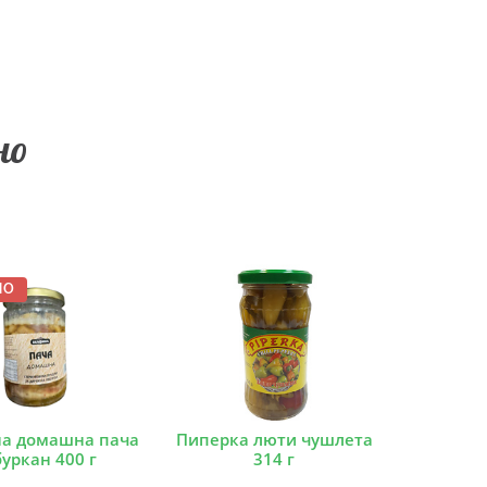
но
MO
а домашна пача
Пиперка люти чушлета
буркан 400 г
314 г