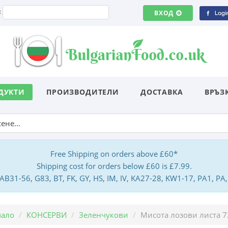
:
ВХОД
ДУКТИ
ПРОИЗВОДИТЕЛИ
ДОСТАВКА
ВРЪЗ
Free Shipping on orders above £60*
Shipping cost for orders below £60 is £7.99.
: AB31-56, G83, BT, FK, GY, HS, IM, IV, KA27-28, KW1-17, PA1, 
чало
КОНСЕРВИ
Зеленчукови
Мисота лозови листа 7