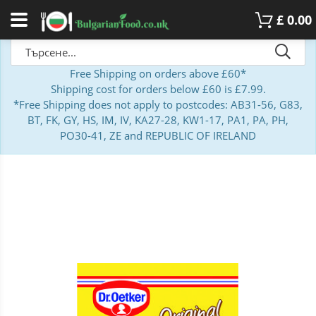
£
0.00
Free Shipping on orders above £60*
Shipping cost for orders below £60 is £7.99.
*Free Shipping does not apply to postcodes: AB31-56, G83,
BT, FK, GY, HS, IM, IV, KA27-28, KW1-17, PA1, PA, PH,
PO30-41, ZE and REPUBLIC OF IRELAND