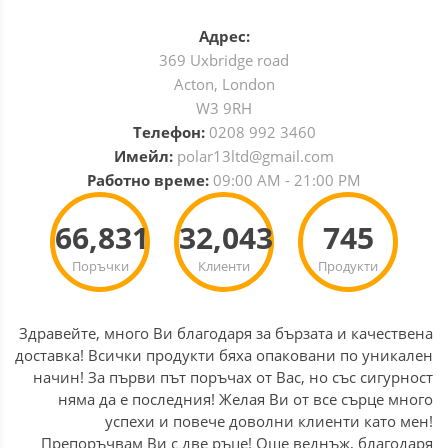
Адрес:
369 Uxbridge road
Acton, London
W3 9RH
Телефон:
0208 992 3460
Имейл:
polar13ltd@gmail.com
Работно време:
09:00 AM - 21:00 PM
66,831
32,043
745
Поръчки
Клиенти
Продукти
Здравейте, много Ви благодаря за бързата и качествена
доставка! Всички продукти бяха опаковани по уникален
начин! За първи път поръчах от Вас, но със сигурност
няма да е последния! Желая Ви от все сърце много
успехи и повече доволни клиенти като мен!
Препоръчвам Ви с две ръце! Още веднъж, благодаря