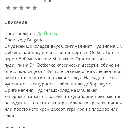
Описание
Производител:
Др.Йоткер
Произход: Bulgaria
С чудесен шоколадов вкус Оригиналният Пудинг на Dr.
Oetker е най-предпочитаният десерт Dr. Oetker. Той се
вари с 500 мл мляко и 50 г захар. Оригиналните
пудинги на Dr. Oetker са класически десерти, обичани
от всички. Още от 1894 г. те са символ на успешен опит,
високо качество и превъзходен вкус. Насладете се на
чувството на сигурност, любов и най-добър вкус с
Оригиналния Пудинг шоколад на Dr.Oetker.
Екпериментирайте с различни кулинарни приложения
на пудинга - в тестото за торта или като крем за пълнеж,
или просто като крем-десерт, гарниран с плодове или
ядки.