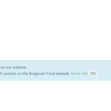
 on our website.
all cookies on the Bulgarian Food website.
More Info
OK