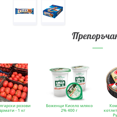
Препоръча
лгарски розови
Боженци Кисело мляко
Ком
домати - 1 кг
2% 400 г
котлет
Ру