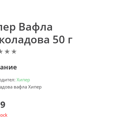
пер Вафлa
коладова 50 г
ание
одител:
Хипер
адовa вафлa Хипер
29
tock