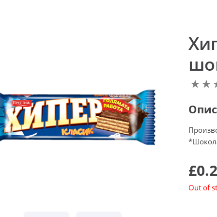
Хи
шо
Опис
Произв
*Шокол
£0.
Out of s