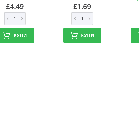
£4.49
£1.69
КУПИ
КУПИ