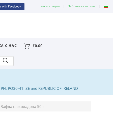
Регистрация
|
Забравена парола
|
КА С НАС
£
0.00
PA, PH, PO30-41, ZE and REPUBLIC OF IRELAND
 Вафлa шоколадова 50 г