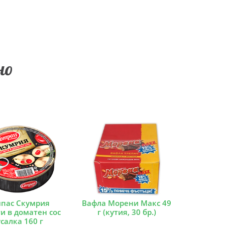
но
пас Скумрия
Вафла Морени Макс 49
и в доматен сос
г (кутия, 30 бр.)
салка 160 г