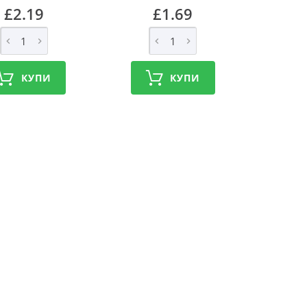
£2.19
£1.69
КУПИ
КУПИ