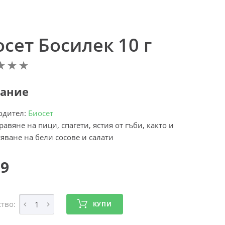
сет Босилек 10 г
ание
одител:
Биосет
равяне на пици, спагети, ястия от гъби, както и
сяване на бели сосове и салати
59
тво:
КУПИ