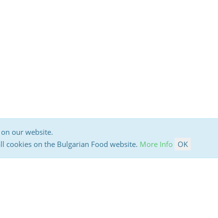
 on our website.
all cookies on the Bulgarian Food website.
More Info
OK