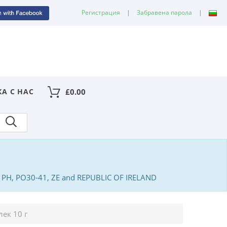
Регистрация
|
Забравена парола
|
КА С НАС
£
0.00
PA, PH, PO30-41, ZE and REPUBLIC OF IRELAND
лек 10 г