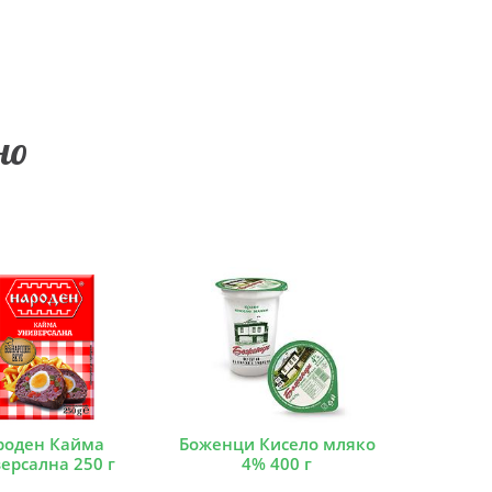
но
роден Кайма
Боженци Кисело мляко
ерсална 250 г
4% 400 г