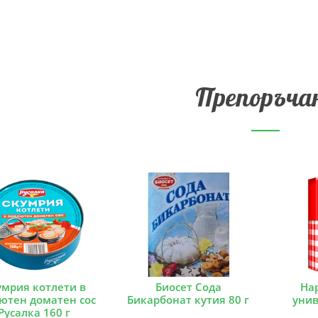
Препоръча
умрия котлети в
Биосет Сода
На
ютен доматен сос
Бикарбонат кутия 80 г
унив
Русалка 160 г