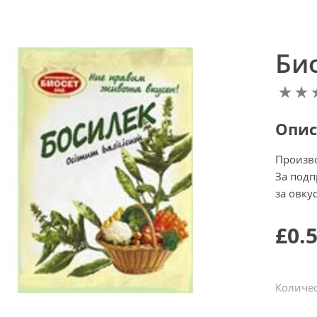
Био
Опис
Произв
За подп
за овку
£0.
Количес