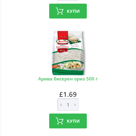
КУПИ
Арива бисерен ориз 500 г
£1.69
КУПИ