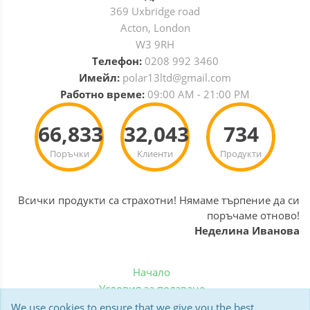
369 Uxbridge road
Acton, London
W3 9RH
Телефон:
0208 992 3460
Имейл:
polar13ltd@gmail.com
Работно време:
09:00 AM - 21:00 PM
66,833
32,043
734
Поръчки
Клиенти
Продукти
Всички продукти са страхотни! Нямаме търпение да си
поръчаме отново!
Неделина Иванова
Начало
Условия за ползване
Политика за бисквитки
We use cookies to ensure that we give you the best