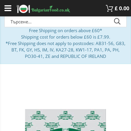
£
0.00
Free Shipping on orders above £60*
Shipping cost for orders below £60 is £7.99.
*Free Shipping does not apply to postcodes: AB31-56, G83,
BT, FK, GY, HS, IM, IV, KA27-28, KW1-17, PA1, PA, PH,
PO30-41, ZE and REPUBLIC OF IRELAND