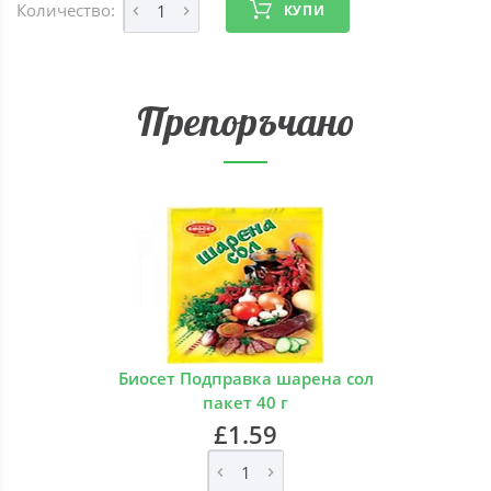
Количество:
КУПИ
Препоръчано
Биосет Подправка шарена сол
пакет 40 г
£1.59