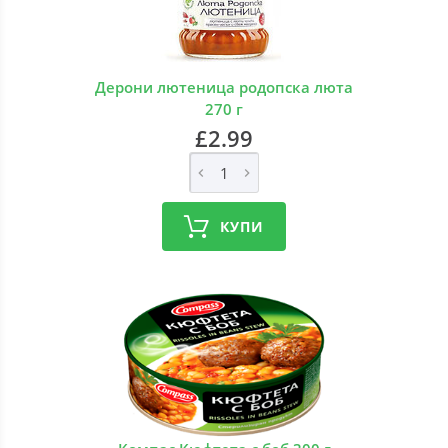
Дерони лютеница родопска люта
270 г
£2.99
КУПИ