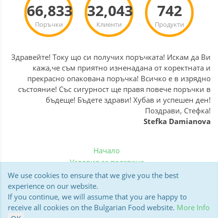
66,833
32,043
742
Поръчки
Клиенти
Продукти
Здравейте! Току що си получих поръчката! Искам да Ви
кажа,че съм приятно изненадана от коректната и
прекрасно опакована поръчка! Всичко е в изрядно
състояние! Със сигурност ще правя повече поръчки в
бъдеще! Бъдете здрави! Хубав и успешен ден!
Поздрави, Стефка!
Stefka Damianova
Начало
Условия за ползване
Политика за бисквитки
We use cookies to ensure that we give you the best
Доставка
experience on our website.
If you continue, we will assume that you are happy to
Мнения на клиенти
receive all cookies on the Bulgarian Food website.
More Info
Polar13 BulgarianFood.co.uk © 2006-2026