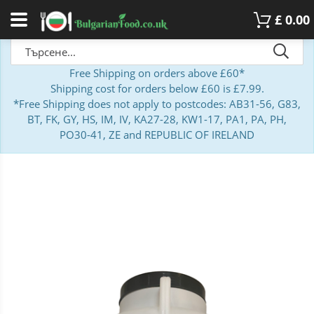
£
0.00
Free Shipping on orders above £60*
Shipping cost for orders below £60 is £7.99.
*Free Shipping does not apply to postcodes: AB31-56, G83,
BT, FK, GY, HS, IM, IV, KA27-28, KW1-17, PA1, PA, PH,
PO30-41, ZE and REPUBLIC OF IRELAND