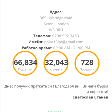
Адрес:
369 Uxbridge road
Acton, London
W3 9RH
Телефон:
0208 992 3460
Имейл:
polar13ltd@gmail.com
Работно време:
09:00 AM - 21:00 PM
66,834
32,043
728
Поръчки
Клиенти
Продукти
Днес получих пратката си ! Благодаря ви ! Винаги бързи
и коректни!
Светослав Станев
Начало