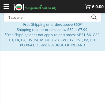
£
0.00
Free Shipping on orders above £60*
Shipping cost for orders below £60 is £7.99.
*Free Shipping does not apply to postcodes: AB31-56, G83,
BT, FK, GY, HS, IM, IV, KA27-28, KW1-17, PA1, PA, PH,
PO30-41, ZE and REPUBLIC OF IRELAND