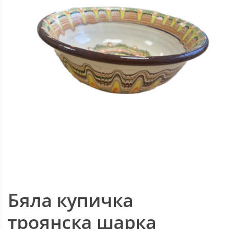
Бяла купичка
троянска шарка