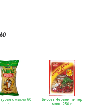
но
турал с масло 60
Биосет Червен пипер
г
млян 250 г