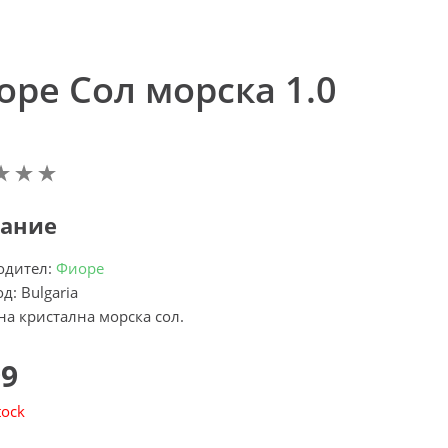
оре Сол морска 1.0
ание
одител:
Фиоре
д: Bulgaria
а кристална морска сол.
99
tock