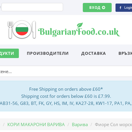
:
ВХОД
ДУКТИ
ПРОИЗВОДИТЕЛИ
ДОСТАВКА
ВРЪЗ
Free Shipping on orders above £60*
Shipping cost for orders below £60 is £7.99.
: AB31-56, G83, BT, FK, GY, HS, IM, IV, KA27-28, KW1-17, PA1, 
о
КОРИ МАКАРОНИ ВАРИВА
Варива
Фиоре Сол морска