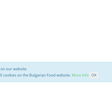
 on our website.
all cookies on the Bulgarian Food website.
More Info
OK