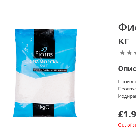
Фи
кг
Опис
Произв
Произхо
Йодиран
£1.
Out of s