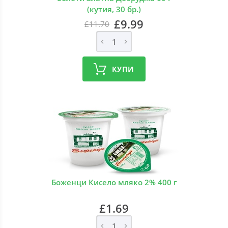
(кутия, 30 бр.)
£9.99
£11.70
КУПИ
Боженци Кисело мляко 2% 400 г
£1.69