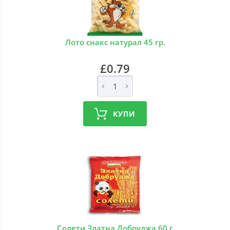
Лото снакс натурал 45 гр.
£0.79
КУПИ
Солети Златна Добруджа 60 г