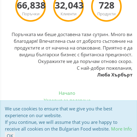
66,838
32,043
728
Поръчки
Клиенти
Продукти
Поръчката ми беше доставена тази сутрин. Много ви
благодаря! Впечатлена съм от доброто състояние на
продуктите и от начина на опаковане. Приятно е да
видиш български бизнес с британска прецизност.
Окуражихте ме да поръчам отново скоро.
С най-добри пожелания,
Люба Хърбърт
Начало
Условия за ползване
Политика за бисквитки
We use cookies to ensure that we give you the best
Доставка
experience on our website.
If you continue, we will assume that you are happy to
Мнения на клиенти
receive all cookies on the Bulgarian Food website.
More Info
Polar13 BulgarianFood.co.uk © 2006-2026
OK