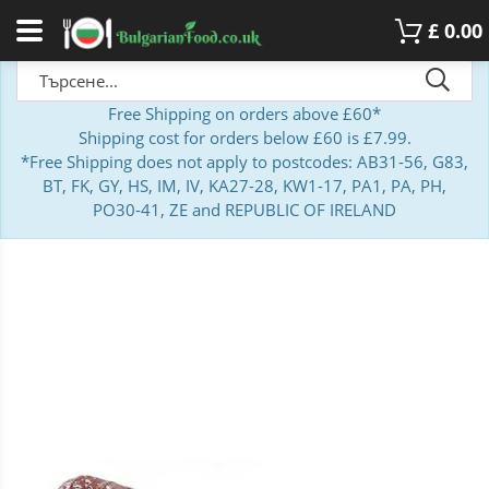
£
0.00
Free Shipping on orders above £60*
Shipping cost for orders below £60 is £7.99.
*Free Shipping does not apply to postcodes: AB31-56, G83,
BT, FK, GY, HS, IM, IV, KA27-28, KW1-17, PA1, PA, PH,
PO30-41, ZE and REPUBLIC OF IRELAND