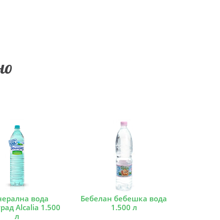
но
ерална вода
Бебелан бебешка вода
рад Alcalia 1.500
1.500 л
л