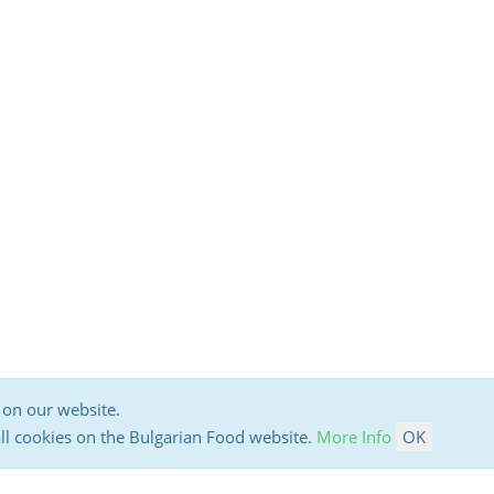
 on our website.
all cookies on the Bulgarian Food website.
More Info
OK