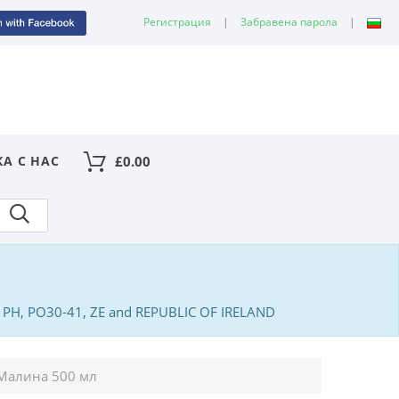
Регистрация
|
Забравена парола
|
КА С НАС
£
0.00
PA, PH, PO30-41, ZE and REPUBLIC OF IRELAND
 Малина 500 мл