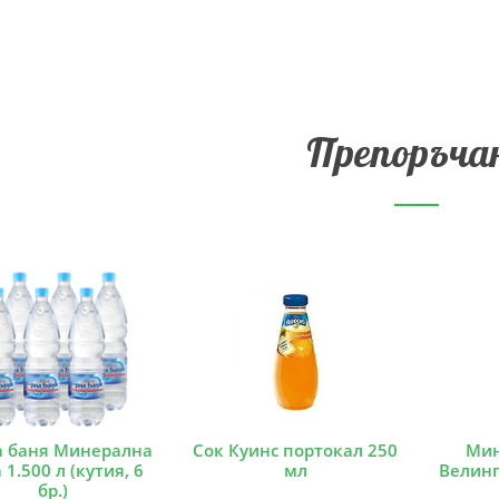
Препоръча
а баня Минерална
Сок Куинс портокал 250
Мин
 1.500 л (кутия, 6
мл
Велинг
бр.)