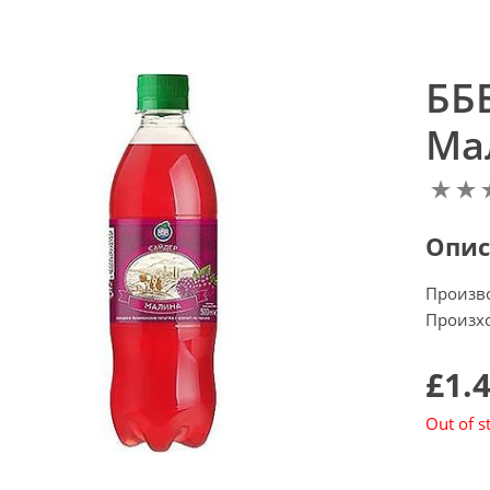
ББ
Ма
Опис
Произв
Произхо
£1.
Out of s