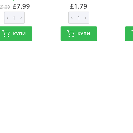
£7.99
£1.79
£9.00
КУПИ
КУПИ