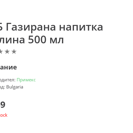
Б Газирана напитка
лина 500 мл
ание
одител:
Примекс
д: Bulgaria
49
tock