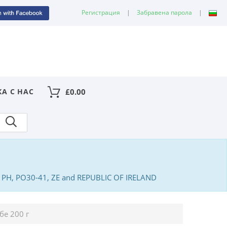
Регистрация
|
Забравена парола
|
КА С НАС
£
0.00
PA, PH, PO30-41, ZE and REPUBLIC OF IRELAND
е 200 г