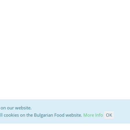
 on our website.
all cookies on the Bulgarian Food website.
More Info
OK