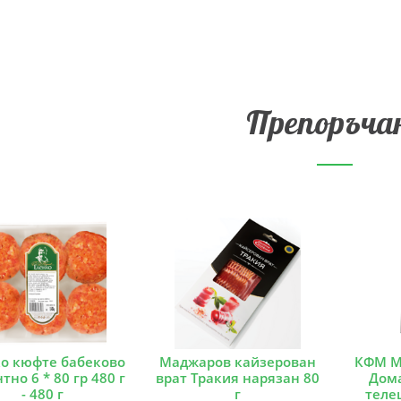
Препоръча
о кюфте бабеково
Маджаров кайзерован
КФМ М
тно 6 * 80 гр 480 г
врат Тракия нарязан 80
Дом
- 480 г
г
теле