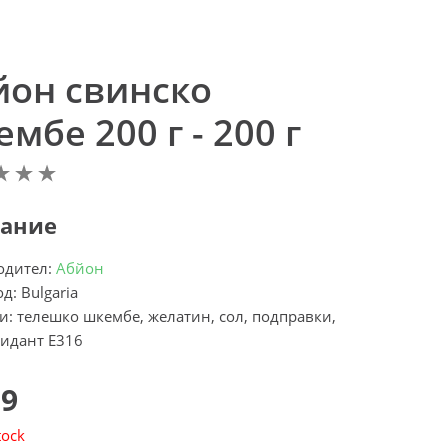
йон свинско
мбе 200 г - 200 г
ание
одител:
Абйон
д: Bulgaria
и: телешко шкембе, желатин, сол, подправки,
идант Е316
39
tock