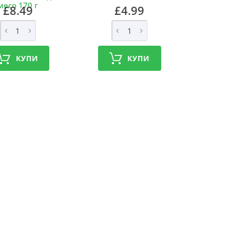
месо 170 г
£8.49
£4.99
КУПИ
КУПИ