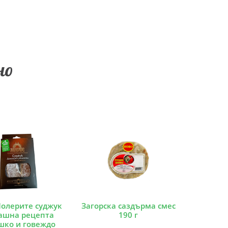
но
олерите суджук
Загорска саздърма смес
ашна рецепта
190 г
шко и говеждо