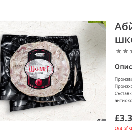
Аб
шке
Опис
Произв
Произхо
Съставк
антиокс
£3.
Out of s