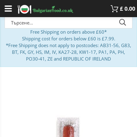
£
0.00
Free Shipping on orders above £60*
Shipping cost for orders below £60 is £7.99.
*Free Shipping does not apply to postcodes: AB31-56, G83,
BT, FK, GY, HS, IM, IV, KA27-28, KW1-17, PA1, PA, PH,
PO30-41, ZE and REPUBLIC OF IRELAND