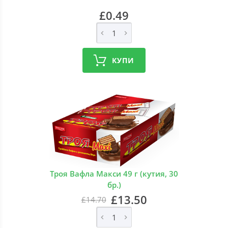
£0.49
КУПИ
Троя Вафла Макси 49 г (кутия, 30
бр.)
£13.50
£14.70