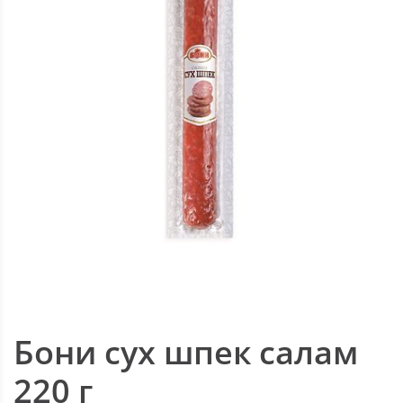
Бони сух шпек салам
220 г