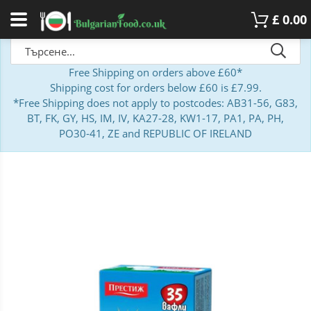
£
0.00
Free Shipping on orders above £60*
Shipping cost for orders below £60 is £7.99.
*Free Shipping does not apply to postcodes: AB31-56, G83,
BT, FK, GY, HS, IM, IV, KA27-28, KW1-17, PA1, PA, PH,
PO30-41, ZE and REPUBLIC OF IRELAND