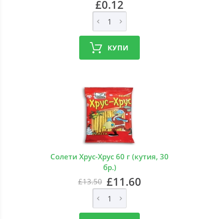
£0.12
КУПИ
Солети Хрус-Хрус 60 г (кутия, 30
бр.)
£11.60
£13.50