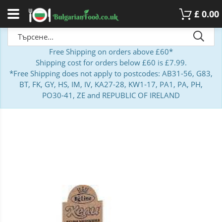
£
0.00
Free Shipping on orders above £60*
Shipping cost for orders below £60 is £7.99.
*Free Shipping does not apply to postcodes: AB31-56, G83,
BT, FK, GY, HS, IM, IV, KA27-28, KW1-17, PA1, PA, PH,
PO30-41, ZE and REPUBLIC OF IRELAND