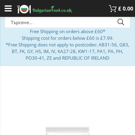
£
0.00
Free Shipping on orders above £60*
Shipping cost for orders below £60 is £7.99.
*Free Shipping does not apply to postcodes: AB31-56, G83,
BT, FK, GY, HS, IM, IV, KA27-28, KW1-17, PA1, PA, PH,
PO30-41, ZE and REPUBLIC OF IRELAND