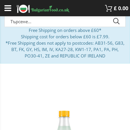
£
0.00
Free Shipping on orders above £60*
Shipping cost for orders below £60 is £7.99.
*Free Shipping does not apply to postcodes: AB31-56, G83,
BT, FK, GY, HS, IM, IV, KA27-28, KW1-17, PA1, PA, PH,
PO30-41, ZE and REPUBLIC OF IRELAND