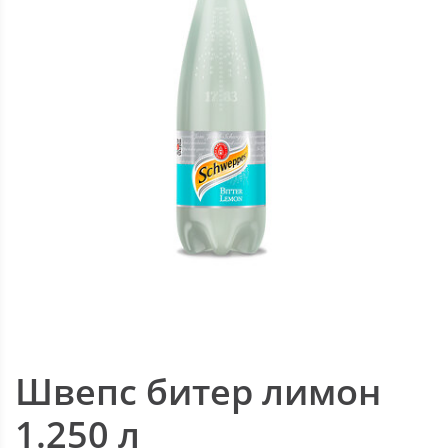
Швепс битер лимон
1.250 л