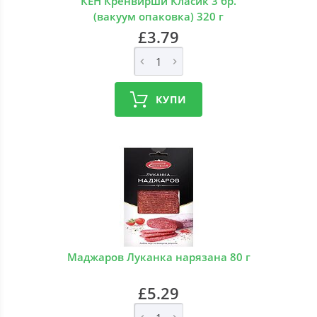
КЕН Кренвирши Класик 3 бр.
(вакуум опаковка) 320 г
£3.79
КУПИ
Маджаров Луканка нарязана 80 г
£5.29