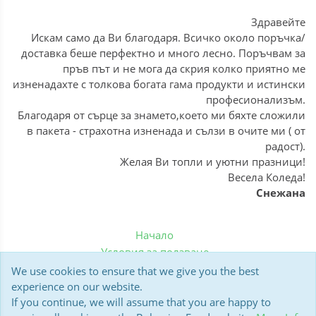
Здравейте
Искам само да Ви благодаря. Всичко около поръчка/
доставка беше перфектно и много лесно. Поръчвам за
пръв път и не мога да скрия колко приятно ме
изненадахте с толкова богата гама продукти и истински
професионализъм.
Благодаря от сърце за знамето,което ми бяхте сложили
в пакета - страхотна изненада и сълзи в очите ми ( от
радост).
Желая Ви топли и уютни празници!
Весела Коледа!
Снежана
Начало
Условия за ползване
Политика за бисквитки
We use cookies to ensure that we give you the best
Доставка
experience on our website.
If you continue, we will assume that you are happy to
Мнения на клиенти