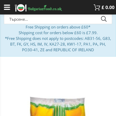
£
0.00
Free Shipping on orders above £60*
Shipping cost for orders below £60 is £7.99.
*Free Shipping does not apply to postcodes: AB31-56, G83,
BT, FK, GY, HS, IM, IV, KA27-28, KW1-17, PA1, PA, PH,
PO30-41, ZE and REPUBLIC OF IRELAND