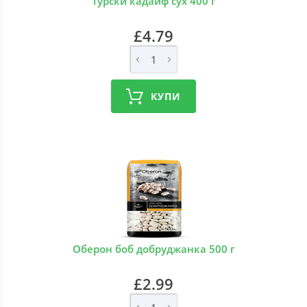
Турски кадаиф сух 400 г
£4.79
КУПИ
Оберон боб добруджанка 500 г
£2.99